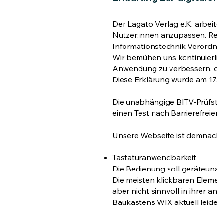
Der Lagato Verlag e.K. arbei
Nutzer:innen anzupassen. Re
Informationstechnik-Verordnun
Wir bemühen uns kontinuierli
Anwendung zu verbessern, de
Diese Erklärung wurde am 17.1
Die unabhän­gige BITV-Prüfs
einen Test nach Barrie­re­frei
Unsere Webseite ist demnach g
Tastaturanwendbarkeit
Die Bedienung soll geräteun
Die meisten klickbaren Elemen
aber nicht
sinnvoll in ihrer a
Baukastens WIX aktuell leide