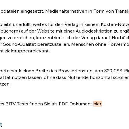
odateien eingesetzt, Medienalternativen in Form von Transk
bleibt unerfüllt, weil es für den Verlag in keinem Kosten-Nutz
üchern) auf der Website mit einer Audiodeskription zu er
 zu erreichen, konzentriert sich der Verlag darauf, Hörbüc
r Sound-Qualität bereitzustellen. Menschen ohne Hörvermög
t zielgruppenrelevant.
h bei einer kleinen Breite des Browserfensters von 320 CSS-P
lität nutzen lassen, ohne dass Nutzende horizontal scrollen 
tzen.
es BITV-Tests finden Sie als PDF-Dokument
hier.
t