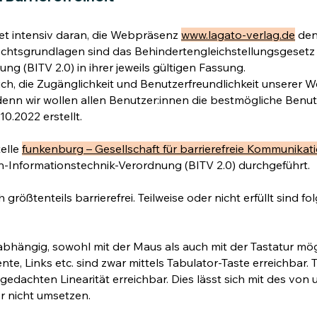
tet intensiv daran, die Webpräsenz
www.lagato-verlag.de
den
chtsgrundlagen sind das Behindertengleichstellungsgesetz (
g (BITV 2.0) in ihrer jeweils gültigen Fassung.
ch, die Zugänglichkeit und Benutzerfreundlichkeit unserer 
nn wir wollen allen Benutzer:innen die bestmögliche Benut
0.2022 erstellt.
telle
funkenburg – Gesellschaft für barrierefreie Kommunika
en-Infor­ma­ti­ons­technik-Verordnung (BITV 2.0) durchgeführt.
rößtenteils barrierefrei. Teilweise oder nicht erfüllt sind f
abhängig, sowohl mit der Maus als auch
mit der Tastatur mög
te, Links etc. sind zwar mittels
Tabulator-Taste erreichbar. 
ngedachten Linearität erreichbar. Dies lässt sich
mit des von 
r nicht umsetzen.