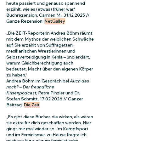
heute passiert und genauso spannend
erzählt, wie es (etwas) früher war.“
Buchrezension, Carmen M.,
31.12.2025
//
Ganze Rezension:
NetGalley
„Die ZEIT-Reporterin
Andrea Böhm
räumt
mit dem Mythos der weiblichen Schwäche
auf. Sie erzählt von Suffragetten,
mexikanischen Wrestlerinnen und
Selbstverteidigung in Kenia – und erklärt,
warum Gleichberechtigung auch
bedeutet, Macht über den eigenen Körper
zu haben.“
Andrea Böhm im Gespräch bei
Auch das
noch? – Der freundliche
Krisenpodcast
,
Petra Pinzler und
Dr.
Stefan Schmitt
, 17.02.2026 // Ganzer
Beitrag:
Die Zeit
„Es gibt diese Bücher, die wirken, als wären
sie extra für dich geschaffen worden. Hier
gings mir mal wieder so. Im Kampfsport
und im Feminismus zu Hause fragte ich
mich nur kurz, warum feministische