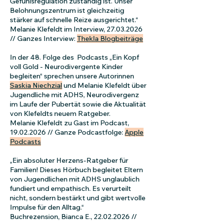
Gefühlsregulation zuständig ist. Unser
Belohnungszentrum ist gleichzeitig
stärker auf schnelle Reize ausgerichtet.“
Melanie Klefeldt im Interview,
27.03.2026
// Ganzes Interview:
Thekla Blogbeiträge
In der 48. Folge des Podcasts „Ein Kopf
voll Gold - Neurodivergente Kinder
begleiten“ sprechen unsere Autorinnen
Saskia Niechzial
und Melanie Klefeldt über
Jugendliche mit ADHS, Neurodivergenz
im Laufe der Pubertät sowie die Aktualität
von Klefeldts neuem Ratgeber.
Melanie Klefeldt zu Gast im Podcast,
19.02.2026
// Ganze Podcastfolge:
Apple
Podcasts
„Ein absoluter Herzens-Ratgeber für
Familien! Dieses Hörbuch begleitet Eltern
von Jugendlichen mit ADHS unglaublich
fundiert und empathisch. Es verurteilt
nicht, sondern bestärkt und gibt wertvolle
Impulse für den Alltag.“
Buchrezension, Bianca E.,
22.02.2026
//