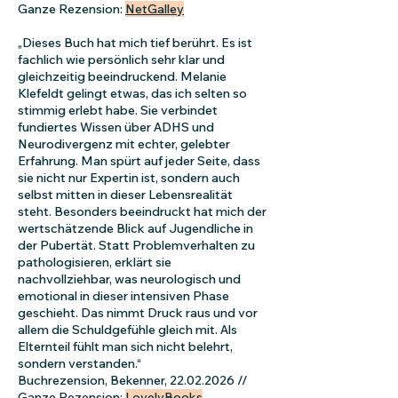
Ganze Rezension:
NetGalley
„Dieses Buch hat mich tief berührt. Es ist
fachlich wie persönlich sehr klar und
gleichzeitig beeindruckend. Melanie
Klefeldt gelingt etwas, das ich selten so
stimmig erlebt habe. Sie verbindet
fundiertes Wissen über ADHS und
Neurodivergenz mit echter, gelebter
Erfahrung. Man spürt auf jeder Seite, dass
sie nicht nur Expertin ist, sondern auch
selbst mitten in dieser Lebensrealität
steht. Besonders beeindruckt hat mich der
wertschätzende Blick auf Jugendliche in
der Pubertät. Statt Problemverhalten zu
pathologisieren, erklärt sie
nachvollziehbar, was neurologisch und
emotional in dieser intensiven Phase
geschieht. Das nimmt Druck raus und vor
allem die Schuldgefühle gleich mit. Als
Elternteil fühlt man sich nicht belehrt,
sondern verstanden.“
Buchrezension, Bekenner,
22.02.2026
//
Ganze Rezension:
LovelyBooks