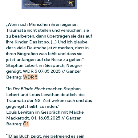
„
Wenn sich Menschen ihren eigenen
Traumata nicht stellen und versuchen, sie
zu bearbeiten, dann übertragen sie das auf
ihre Kinder. Das ist so. (...) Und ich glaube,
dass viele Deutsche jetzt merken, dass in
ihren Biografien was fehlt und dass sie
jetzt anfangen auf die Reise zu gehen."
Stephan Lebert im Gespärch, Neugier
genügt, WDR
5 07.05.2025
// Ganzer
Beitrag:
WDR 5
"In
Der Blinde Fleck
machen Stephan
Lebert und Louis Lewithan deutlich: die
Traumata der NS-Zeit wirken nach und das
gegengift heißt, zu reden.
"
Louis Lewitan im Gespräch mit Maicke
Mackerodt, Ö1,
16.05.2025
// Ganzer
Beitrag:
Ö1
"
[D]as Buch zeigt, wie befreiend es sein