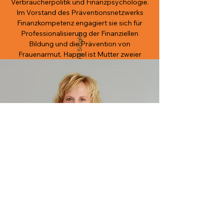
Verbraucherpolitik und Finanzpsychologie.
Im Vorstand des Präventionsnetzwerks
Finanzkompetenz engagiert sie sich für
Professionalisierung der Finanziellen
© Alexandria Singler
Bildung und die Prävention von
Frauenarmut. Happel ist Mutter zweier
Kinder und hat jahrelang Sorgearbeit für
pflegebedürftige Angehörige geleistet. Sie
kennt die finanziellen Zwickmühlen v.a. von
Frauen aus erster Hand und ist bei den
Initiativen Equal Care Day und Equal Pay
Day aktiv.