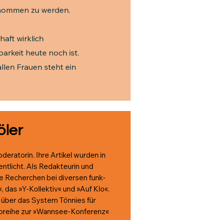
enommen zu werden.
haft wirklich
arkeit heute noch ist.
allen Frauen steht ein
öler
oderatorin. Ihre Artikel wurden in
entlicht. Als Redakteurin und
e Recherchen bei diversen funk-
das »Y-Kollektiv« und »Auf Klo«.
über das System Tönnies für
deoreihe zur »Wannsee-Konferenz«