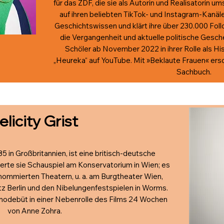
für das ZDF, die sie als Autorin und Realisatorin u
auf ihren beliebten TikTok- und Instagram-Kanä
Geschichtswissen und klärt ihre über 230.000 Fol
die Vergangenheit und aktuelle politische Gesc
Schöler ab November 2022 in ihrer Rolle als Hi
„Heureka“ auf YouTube. Mit »Beklaute Frauen« ersc
Sachbuch.
elicity Grist
85 in Großbritannien, ist eine britisch-deutsche
erte sie Schauspiel am Konservatorium in Wien; es
ommierten Theatern, u. a. am Burgtheater Wien,
z Berlin und den Nibelungenfestspielen in Worms.
inodebüt in einer Nebenrolle des Films 24 Wochen
von Anne Zohra.