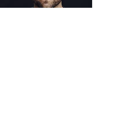
Alexander Gamnitzer
Alexander Gamnitzer - Schauspieler,
Sprecher und Regisseur - wurde 1978 in
Karl-Marx-Stadt geboren. Nach dem
Studium an der renommierten Hochschule
für Schauspielkunst „Ernst Busch“ Berlin
war er an mehreren Theater engagiert - am
Theater Freiburg, am Schauspiel Leipzig,
am Staatsschauspiel Dresden und zuletzt
am Neuen Theater Halle. Ihm wurden viele
Haupt- und Titelrollen anvertraut, z.B.
Danton, Liliom, Tartuffe, Siegfried in „Die
Nibelungen“ und das Monster in