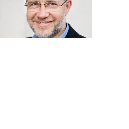
Harald Lesch
Harald Lesch ist Professor für theoretische
Astrophysik an der Ludwig-Maximilians-
Universität München. Seit 1998 vermittelt
er einer breiten Öffentlichkeit spannendes
populärwissenschaftliches Wissen, u. a.
moderiert er »Leschs Kosmos« im ZDF.
Daneben hat Harald Lesch auch in