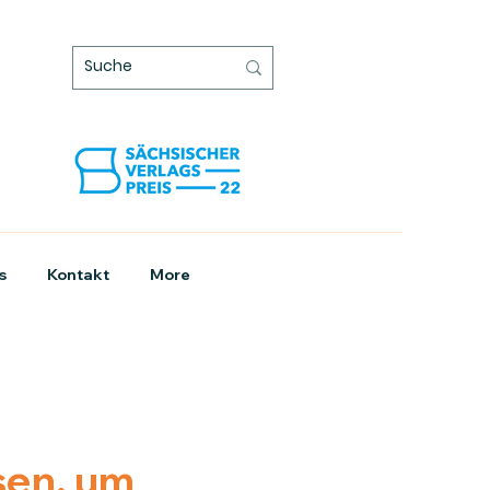
s
Kontakt
More
sen, um