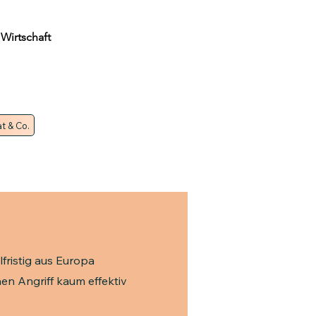
 Wirtschaft
t & Co.
fristig aus Europa
en Angriff kaum effektiv