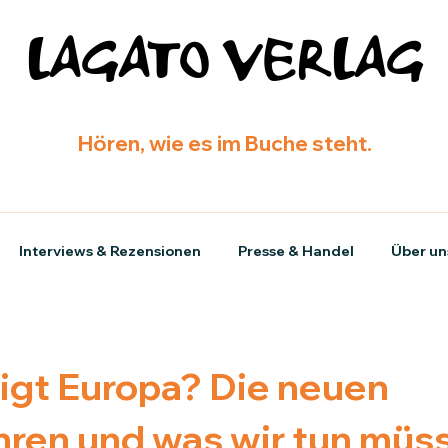
LAGATO VERLAG
Hören, wie es im Buche steht.
Interviews & Rezensionen
Presse & Handel
Über un
igt Europa? Die neuen
ren und was wir tun müs