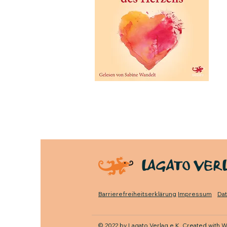
Zum Hörbuch
LAGATO VER
Barrierefreiheitserklärung
Impressum
Da
© 2022 by Lagato Verlag e.K. Created with
W