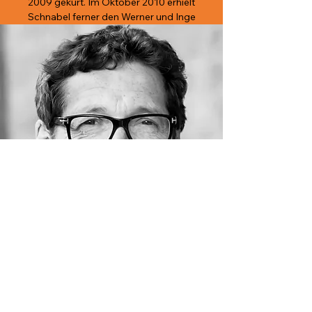
2009 gekürt. Im Oktober 2010 erhielt
Schnabel ferner den Werner und Inge
Grüter-Preis für Wissenschaftsvermittlung.
Sein Buch MUSSE. VOM GLÜCK DES
© Martina van Kann
NICHTSTUNS wurde ein Best- und
Longseller.
Dieter Gring
Dieter Gring absolvierte seine Ausbildung